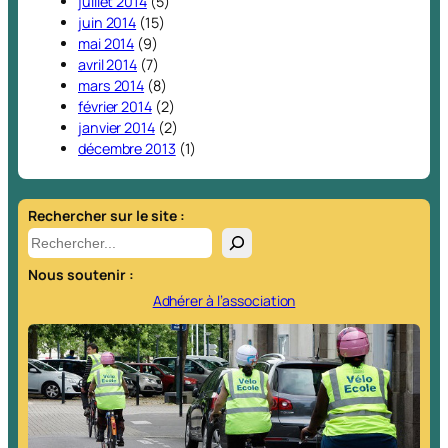
juillet 2014
(5)
juin 2014
(15)
mai 2014
(9)
avril 2014
(7)
mars 2014
(8)
février 2014
(2)
janvier 2014
(2)
décembre 2013
(1)
Rechercher sur le site :
R
e
Nous soutenir :
c
h
Adhérer à l’association
e
r
c
h
e
r