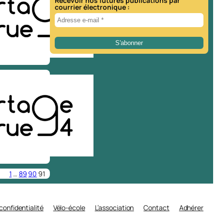
Recevoir nos futures publications par
courrier électronique :
1
…
89
90
91
 confidentialité
Vélo-école
L’association
Contact
Adhérer