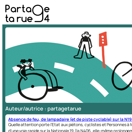
Aller
au
contenu
Auteur/autrice :
partagetarue
Absence de feu, de lampadaire (et de piste cyclable) sur la N19
Quelle attention porte l’Etat aux piétons, cyclistes et Personnes 
d’une voie rapide sur la Nationale 19 (la N406, elle-même prolongem