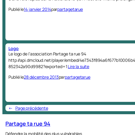
Publié le
14 janvier 2014
par
partagetarue
Logo
Le logo de l’association Partage ta rue 94
http://api.dmcloud.net/player/embed/4e7343f894a6f677b1000
852342a90d9982?exported=1
Lire la suite
Publié le
28 décembre 2013
par
partagetarue
←
Page précédente
Partage ta rue 94
Défendre la mobilité des plus vulnérables