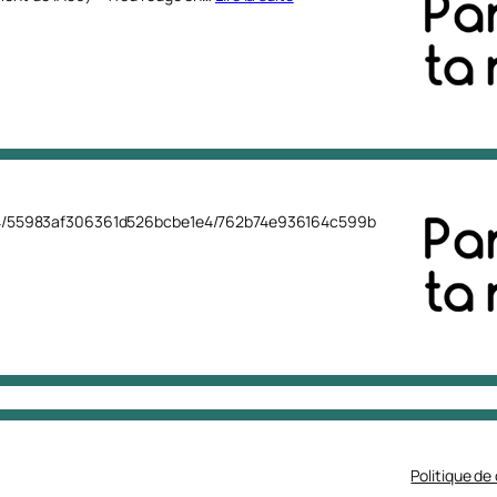
6b4/55983af306361d526bcbe1e4/762b74e936164c599b
Politique de