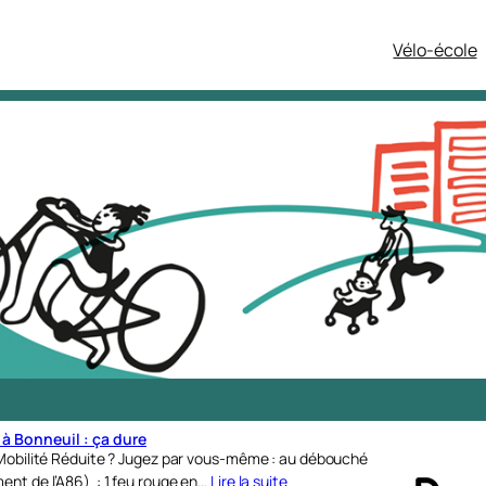
Vélo-école
 à Bonneuil : ça dure
à Mobilité Réduite ? Jugez par vous-même : au débouché
ent de l’A86) : 1 feu rouge en…
Lire la suite