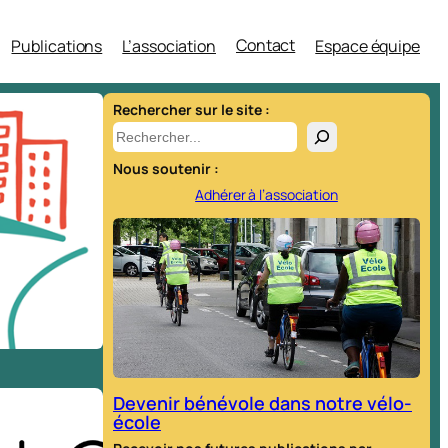
Contact
Publications
L’association
Espace équipe
Rechercher sur le site :
R
e
Nous soutenir :
c
Adhérer à l’association
h
e
r
c
h
e
r
Devenir bénévole dans notre vélo-
école