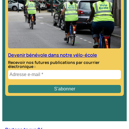
c
h
e
r
Devenir bénévole dans notre vélo-école
Recevoir nos futures publications par courrier
électronique :