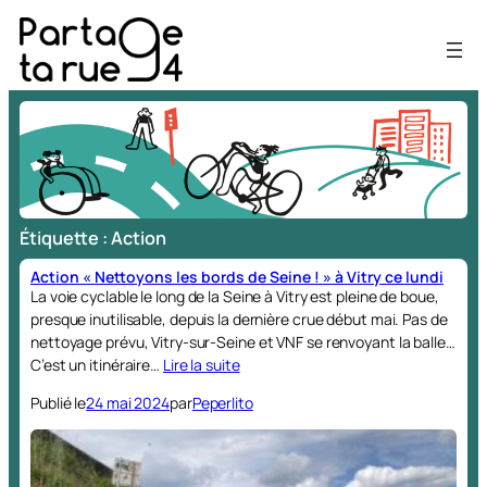
Aller
au
contenu
Étiquette :
Action
Action « Nettoyons les bords de Seine ! » à Vitry ce lundi
La voie cyclable le long de la Seine à Vitry est pleine de boue,
presque inutilisable, depuis la dernière crue début mai. Pas de
nettoyage prévu, Vitry-sur-Seine et VNF se renvoyant la balle…
C’est un itinéraire…
Lire la suite
Publié le
24 mai 2024
par
Peperlito