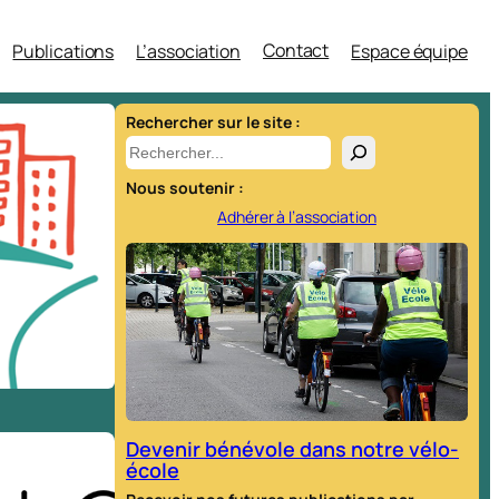
Contact
Publications
L’association
Espace équipe
Rechercher sur le site :
R
e
Nous soutenir :
c
Adhérer à l’association
h
e
r
c
h
e
r
Devenir bénévole dans notre vélo-
école