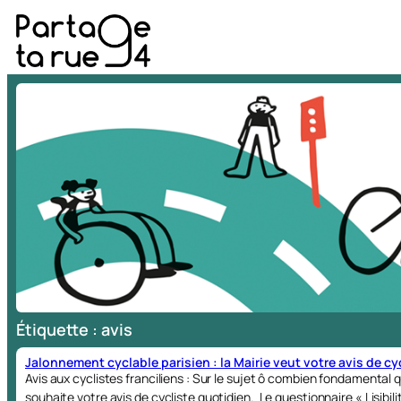
Aller
au
contenu
Étiquette :
avis
Jalonnement cyclable parisien : la Mairie veut votre avis de cycl
Avis aux cyclistes franciliens : Sur le sujet ô combien fondamental q
souhaite votre avis de cycliste quotidien. Le questionnaire « Lisibil