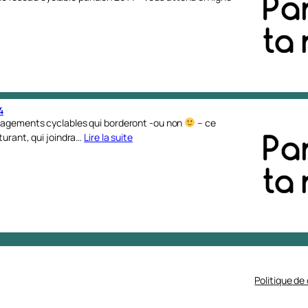
4
énagements cyclables qui borderont -ou non
– ce
turant, qui joindra…
Lire la suite
Politique de