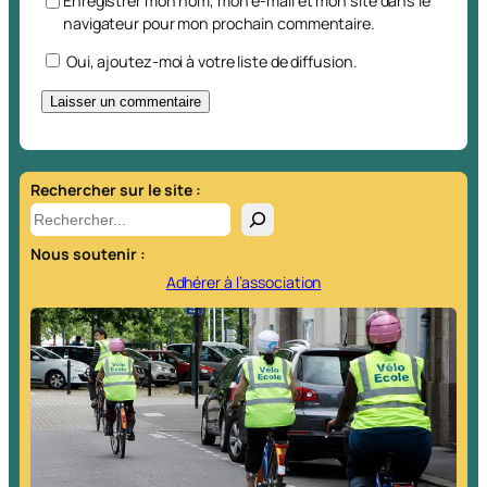
Enregistrer mon nom, mon e-mail et mon site dans le
navigateur pour mon prochain commentaire.
Oui, ajoutez-moi à votre liste de diffusion.
A
l
t
Rechercher sur le site :
e
R
r
e
Nous soutenir :
n
c
a
h
Adhérer à l’association
t
e
i
r
v
c
e
h
:
e
r