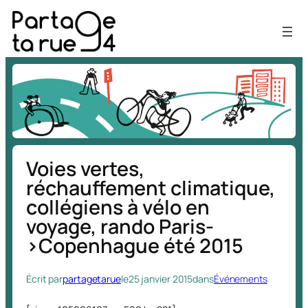
Aller
au
contenu
Voies vertes,
réchauffement climatique,
collégiens à vélo en
voyage, rando Paris-
>Copenhague été 2015
Écrit par
partagetarue
le
25 janvier 2015
dans
Événements