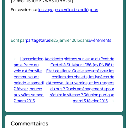
[vimeo 105006197 w=500 h=281]
En savoir + sur
les voyages à vélo des collégiens
Écrit par
partagetarue
le
25 janvier 2015
dans
Événements
←
L’association
Accidents piétons sur la rue du Pont de
amie Place au
Créteil à St-Maur : D86 (ex RN186) :
vélo à Alfortville
Etat des lieux. Quelle sécurité pour les
communique :
écoliers des chalets, les lycéens de
balade le samedi
d’Arsonval, les riverains, et les usagers
7 février, bourse
du bus ? Quels aménagements pour
aux vélos samedi
réduire la vitesse ? Réunion publique
7 mars 2015
mardi 3 février 2015
→
Commentaires