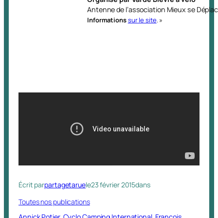
Antenne de l’association
Mieux se Déplac
Informations
sur le site
. »
Écrit par
partagetarue
le
23 février 2015
dans
Toutes nos publications
Annick Potier
Cyclo Camping International
François