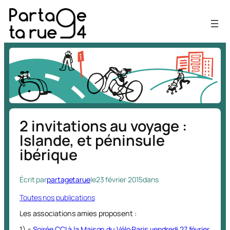
Aller
au
contenu
2 invitations au voyage :
Islande, et péninsule
ibérique
Écrit par
partagetarue
le
23 février 2015
dans
Toutes nos publications
Les associations amies proposent :
1) «
Soirée CCI à la Maison du Vélo Paris vendredi 27 février