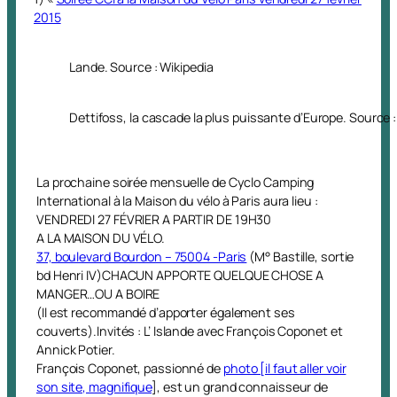
2015
Lande. Source : Wikipedia
Dettifoss, la cascade la plus puissante d’Europe. Source :
La prochaine soirée mensuelle de Cyclo Camping
International à la Maison du vélo à Paris aura lieu :
VENDREDI 27 FÉVRIER A PARTIR DE 19H30
A LA MAISON DU VÉLO.
37, boulevard Bourdon – 75004 -Paris
(M° Bastille, sortie
bd Henri IV)CHACUN APPORTE QUELQUE CHOSE A
MANGER…OU A BOIRE
(Il est recommandé d’apporter également ses
couverts).Invités : L’ Islande avec François Coponet et
Annick Potier.
François Coponet, passionné de
photo [il faut aller voir
son site, magnifique
]
, est un grand connaisseur de