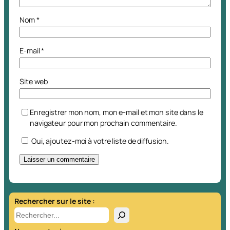
Nom
*
E-mail
*
Site web
Enregistrer mon nom, mon e-mail et mon site dans le
navigateur pour mon prochain commentaire.
Oui, ajoutez-moi à votre liste de diffusion.
A
l
t
Rechercher sur le site :
e
R
r
e