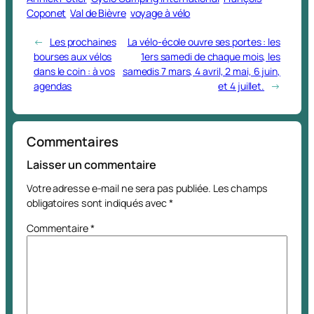
Coponet
Val de Bièvre
voyage à vélo
←
Les prochaines
La vélo-école ouvre ses portes : les
bourses aux vélos
1ers samedi de chaque mois, les
dans le coin : à vos
samedis 7 mars, 4 avril, 2 mai, 6 juin,
agendas
et 4 juillet.
→
Commentaires
Laisser un commentaire
Votre adresse e-mail ne sera pas publiée.
Les champs
obligatoires sont indiqués avec
*
Commentaire
*