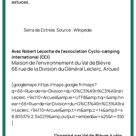
astuces.
Serra da Estrela. Source : Wikipedia
Avec Robert Lecoche de l’association Cyclo-camping
international (CCI)
Maison de l’environnement du Val de Bièvre
66 rue de la Division du Général Leclerc, Arcueil
[googlemaps https://maps.google.fr/maps?
q=66+Rue+de+la+Division+du+G%C3%A9n%C3%A9ral+
Leclerc,+94110+Arcueil&amp;ie=UTF8&amp;hq=&amp;hn
ear=66+Rue+de+la+Division+du+G%C3%A9n%C3%A9ra
l+Leclerc,+94110+Arcueil&amp;t=m&amp;z=14&amp;ll=4
8.805379,2.340219&amp;output=embed&w=425&h=350
]
Organisé par Val de Bièvre à vélo