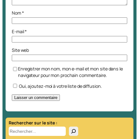
Nom
*
E-mail
*
Site web
Enregistrer mon nom, mon e-mail et mon site dans le
navigateur pour mon prochain commentaire.
Oui, ajoutez-moi à votre liste de diffusion.
A
l
t
Rechercher sur le site :
e
R
r
e