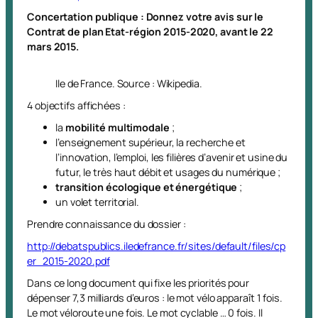
Concertation publique : Donnez votre avis sur le
Contrat de plan Etat-région 2015-2020, avant le 22
mars 2015.
Ile de France. Source : Wikipedia.
4 objectifs affichées :
la
mobilité multimodale
;
l’enseignement supérieur, la recherche et
l’innovation, l’emploi, les filières d’avenir et usine du
futur, le très haut débit et usages du numérique ;
transition écologique et énergétique
;
un volet territorial.
Prendre connaissance du dossier :
http://debatspublics.iledefrance.fr/sites/default/files/cp
er_2015-2020.pdf
Dans ce long document qui fixe les priorités pour
dépenser 7,3 milliards d’euros : le mot vélo apparaît 1 fois.
Le mot véloroute une fois. Le mot cyclable … 0 fois. Il