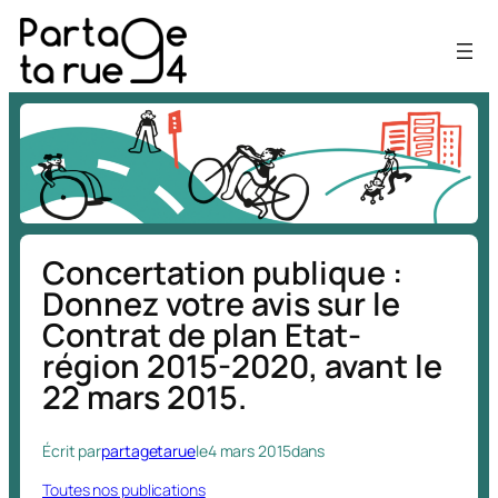
Aller
au
contenu
Concertation publique :
Donnez votre avis sur le
Contrat de plan Etat-
région 2015-2020, avant le
22 mars 2015.
Écrit par
partagetarue
le
4 mars 2015
dans
Toutes nos publications