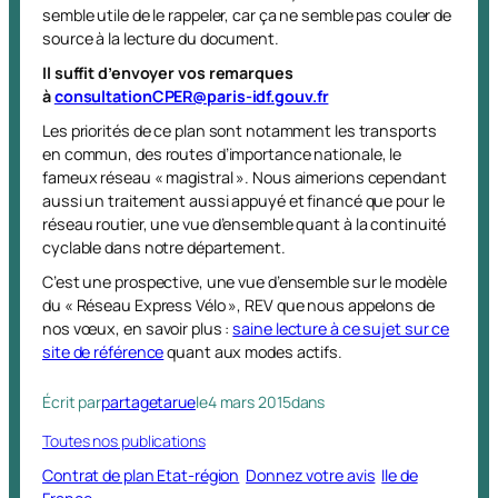
semble utile de le rappeler, car ça ne semble pas couler de
source à la lecture du document.
I
l suffit d’envoyer vos remarques
à
consultationCPER@paris-idf.gouv.fr
Les priorités de ce plan sont notamment les transports
en commun, des routes d’importance nationale, le
fameux réseau « magistral ». Nous aimerions cependant
aussi un traitement aussi appuyé et financé que pour le
réseau routier, une vue d’ensemble quant à la continuité
cyclable dans notre département.
C’est une prospective, une vue d’ensemble sur le modèle
du « Réseau Express Vélo », REV que nous appelons de
nos vœux, en savoir plus :
saine lecture à ce sujet sur ce
site de référence
quant aux modes actifs.
Écrit par
partagetarue
le
4 mars 2015
dans
Toutes nos publications
Contrat de plan Etat-région
Donnez votre avis
Ile de