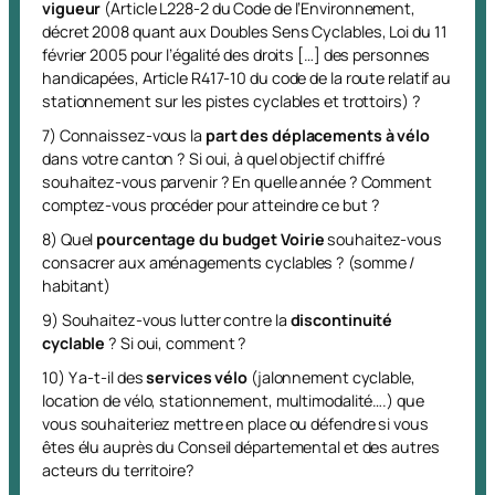
vigueur
(Article L228-2 du Code de l’Environnement,
décret 2008 quant aux Doubles Sens Cyclables, Loi du 11
février 2005 pour l’égalité des droits […] des personnes
handicapées, Article R417-10 du code de la route relatif au
stationnement sur les pistes cyclables et trottoirs) ?
7) Connaissez-vous la
part des déplacements à vélo
dans votre canton ? Si oui, à quel objectif chiffré
souhaitez-vous parvenir ? En quelle année ? Comment
comptez-vous procéder pour atteindre ce but ?
8) Quel
pourcentage du budget Voirie
souhaitez-vous
consacrer aux aménagements cyclables ? (somme /
habitant)
9) Souhaitez-vous lutter contre la
discontinuité
cyclable
? Si oui, comment ?
10) Y a-t-il des
services vélo
(jalonnement cyclable,
location de vélo, stationnement, multimodalité….) que
vous souhaiteriez mettre en place ou défendre si vous
êtes élu auprès du Conseil départemental et des autres
acteurs du territoire?