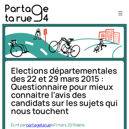
Aller
au
contenu
Elections départementales
des 22 et 29 mars 2015 :
Questionnaire pour mieux
connaitre l’avis des
candidats sur les sujets qui
nous touchent
Écrit par
partagetarue
le
11 mars 2015
dans