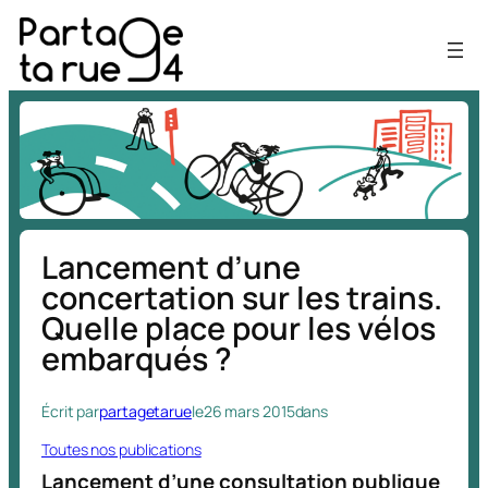
Aller
au
contenu
Lancement d’une
concertation sur les trains.
Quelle place pour les vélos
embarqués ?
Écrit par
partagetarue
le
26 mars 2015
dans
Toutes nos publications
Lancement d’une consultation publique