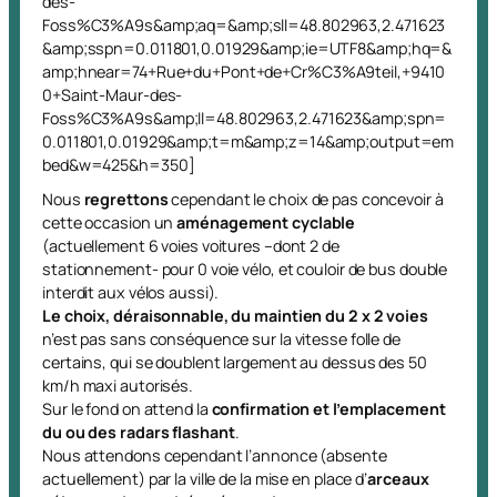
des-
Foss%C3%A9s&amp;aq=&amp;sll=48.802963,2.471623
&amp;sspn=0.011801,0.01929&amp;ie=UTF8&amp;hq=&
amp;hnear=74+Rue+du+Pont+de+Cr%C3%A9teil,+9410
0+Saint-Maur-des-
Foss%C3%A9s&amp;ll=48.802963,2.471623&amp;spn=
0.011801,0.01929&amp;t=m&amp;z=14&amp;output=em
bed&w=425&h=350]
Nous
regrettons
cependant le choix de pas concevoir à
cette occasion un
aménagement cyclable
(actuellement 6 voies voitures –dont 2 de
stationnement- pour 0 voie vélo, et couloir de bus double
interdit aux vélos aussi).
Le choix, déraisonnable, du maintien du 2 x 2 voies
n’est pas sans conséquence sur la vitesse folle de
certains, qui se doublent largement au dessus des 50
km/h maxi autorisés.
Sur le fond on attend la
confirmation et l’emplacement
du ou des radars flashant
.
Nous attendons cependant l’annonce (absente
actuellement) par la ville de la mise en place d’
arceaux