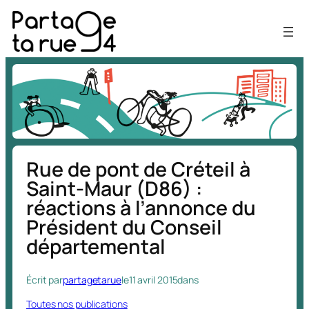
Aller
au
contenu
Rue de pont de Créteil à
Saint-Maur (D86) :
réactions à l’annonce du
Président du Conseil
départemental
Écrit par
partagetarue
le
11 avril 2015
dans
Toutes nos publications