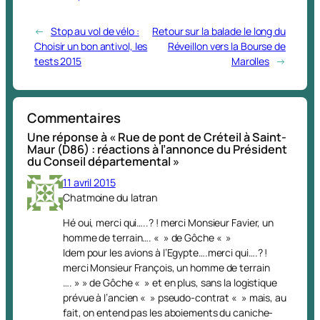
←
Stop au vol de vélo :
Retour sur la balade le long du
Choisir un bon antivol, les
Réveillon vers la Bourse de
tests 2015
Marolles
→
Commentaires
Une réponse à « Rue de pont de Créteil à Saint-
Maur (D86) : réactions à l’annonce du Président
du Conseil départemental »
11 avril 2015
Chatmoine du latran
Hé oui, merci qui…..? ! merci Monsieur Favier, un
homme de terrain…. « » de Gôche « »
Idem pour les avions à l’Egypte….merci qui….? !
merci Monsieur François, un homme de terrain
…. » » de Gôche « » et en plus, sans la logistique
prévue à l’ancien « » pseudo-contrat « » mais, au
fait, on entend pas les aboiements du caniche-