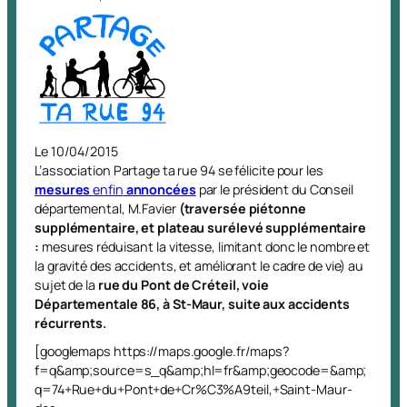
Le 10/04/2015
L’association Partage ta rue 94 se félicite pour les
mesures
enfin
annoncées
par le président du Conseil
départemental, M.Favier
(traversée piétonne
supplémentaire, et plateau surélevé supplémentaire
:
mesures réduisant la vitesse, limitant donc le nombre et
la gravité des accidents, et améliorant le cadre de vie) au
sujet de la
rue du Pont de Créteil, voie
Départementale 86, à St-Maur, suite aux accidents
récurrents.
[googlemaps https://maps.google.fr/maps?
f=q&amp;source=s_q&amp;hl=fr&amp;geocode=&amp;
q=74+Rue+du+Pont+de+Cr%C3%A9teil,+Saint-Maur-