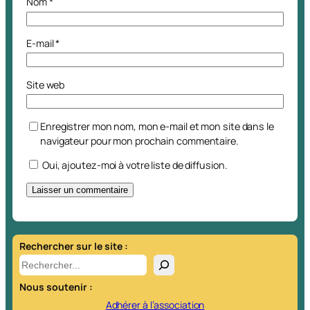
Nom
*
E-mail
*
Site web
Enregistrer mon nom, mon e-mail et mon site dans le
navigateur pour mon prochain commentaire.
Oui, ajoutez-moi à votre liste de diffusion.
A
l
t
Rechercher sur le site :
e
R
r
e
Nous soutenir :
n
c
a
h
Adhérer à l’association