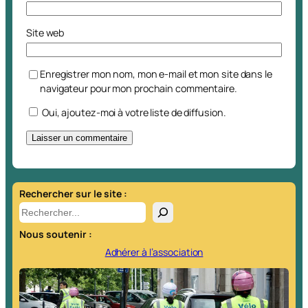
Site web
Enregistrer mon nom, mon e-mail et mon site dans le
navigateur pour mon prochain commentaire.
Oui, ajoutez-moi à votre liste de diffusion.
A
l
t
Rechercher sur le site :
e
R
r
e
Nous soutenir :
n
c
a
h
Adhérer à l’association
t
e
i
r
v
c
e