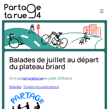
Aller
au
contenu
Balades de juillet au départ
du plateau briard
Écrit par
partagetarue
le
4 juillet 2016
dans
Balades
, 
Toutes nos publications