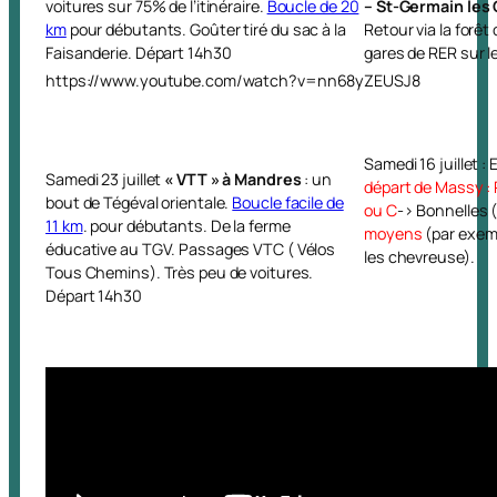
voitures sur 75% de l’itinéraire.
Boucle de 20
– St-Germain les
km
pour débutants. Goûter tiré du sac à la
Retour via la forê
Faisanderie. Départ 14h30
gares de RER sur l
https://www.youtube.com/watch?v=nn68yZEUSJ8
Samedi 16 juillet 
Samedi 23 juillet
« VTT » à Mandres
: un
départ de Massy :
bout de Tégéval orientale.
Boucle facile de
ou C
-> Bonnelles 
11 km
. pour débutants. De la ferme
moyens
(par exemp
éducative au TGV. Passages VTC ( Vélos
les chevreuse).
Tous Chemins). Très peu de voitures.
Départ 14h30