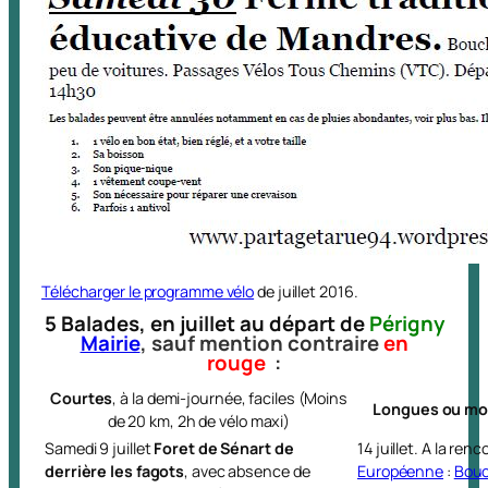
Télécharger le programme vélo
de juillet 2016.
5 Balades, en juillet
au départ de
Périgny
Mairie
, sauf mention contraire
en
rouge
:
Courtes
, à la demi-journée, faciles (Moins
Longues ou m
de 20 km, 2h de vélo maxi)
Samedi 9 juillet
Foret de Sénart de
14 juillet. A la ren
derrière les fagots
, avec absence de
Européenne
:
Bouc