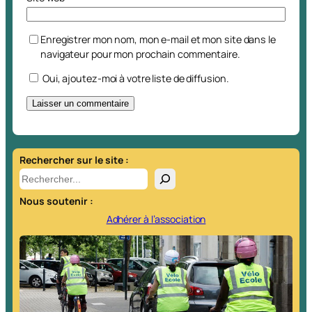
Enregistrer mon nom, mon e-mail et mon site dans le
navigateur pour mon prochain commentaire.
Oui, ajoutez-moi à votre liste de diffusion.
A
l
t
Rechercher sur le site :
e
R
r
e
Nous soutenir :
n
c
a
h
Adhérer à l’association
t
e
i
r
v
c
e
h
:
e
r