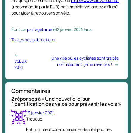
marquages comme le bicycode
http://www.bicycode.eu/
(recommandé par la FUB) ne semblait pas assez diffusé
pour aider à retrouver son vélo.
Écrit par
partagetarue
le
12 janvier 2021
dans
Toutes nos publications
←
Une ville où les cyclistes sont traités
VŒUX
normalement, je ne rêve pas !
→
2021
Commentaires
2 réponses à « Une nouvelle loi sur
l’identification des vélos pour prévenir les vols »
13 janvier 2021
Trouduc
Enfin, un seul code, une seule identité pour les