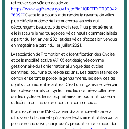
retrouver son vélo en cas de vol
https://www.legifrance.gouv.fr/jorf/id/JORFTEXT000042
760977
Cette loi a pour but de rendre la revente de vélos
plus difficile et donc de lutter contre les vols qui
découragent beaucoup de cyclistes. Plus précisément
elle instaure le marquage des vélos neufs commercialisés
à partir du 1er janvier 2021 et des vélos d’occasion vendus
en magasins à partir du 1er juillet 2021.
L’Association de Promotion et d’Identification des Cycles
et de la mobilité active (APIC) est désignée comme
gestionnaire du fichier national unique des cycles
identifiés, pour une durée de six ans. Les destinataires de
ce fichier seront la police, la gendarmerie, les services de
objets trouvés, entre autres. C’est un organisme créé par
les professionnels du cycle, mais les données collectées
sur les cycles et leurs propriétaires ne pourront pas être
utilisées à de fins de prospection commerciale.
Il faut espérer que l’APIC parviendra à rendre efficace la
diffusion du fichier et qu’il sera effectivement utilisé par la
police en cas de vol, car jusqu’à présent le fichier issu des