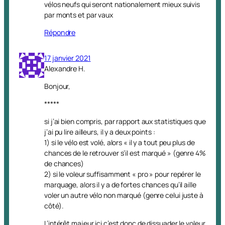
vélos neufs qui seront nationalement mieux suivis
par monts et par vaux
Répondre
17 janvier 2021
Alexandre H.
Bonjour,
*****
si j’ai bien compris, par rapport aux statistiques que
j’ai pu lire ailleurs, il y a deux points :
1) si le vélo est volé, alors « il y a tout peu plus de
chances de le retrouver s’il est marqué » (genre 4%
de chances)
2) si le voleur suffisamment « pro » pour repérer le
marquage, alors il y a de fortes chances qu’il aille
voler un autre vélo non marqué (genre celui juste à
côté).
L’intérêt majeur ici c’est donc de dissuader le voleur