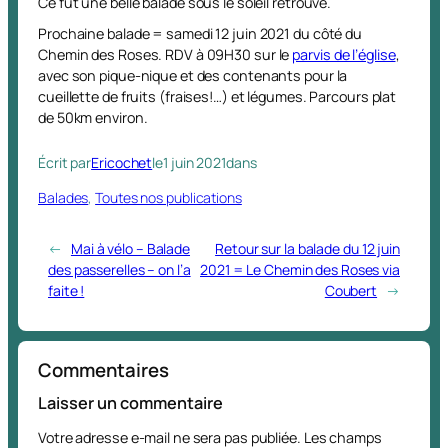
Ce fut une belle balade sous le soleil retrouvé.
Prochaine balade = samedi 12 juin 2021 du côté du
Chemin des Roses. RDV à 09H30 sur le
parvis de l’église
,
avec son pique-nique et des contenants pour la
cueillette de fruits (fraises!…) et légumes. Parcours plat
de 50km environ.
Écrit par
Ericochet
le
1 juin 2021
dans
Balades
, 
Toutes nos publications
←
Mai à vélo – Balade
Retour sur la balade du 12 juin
des passerelles – on l’a
2021 = Le Chemin des Roses via
faite !
Coubert
→
Commentaires
Laisser un commentaire
Votre adresse e-mail ne sera pas publiée.
Les champs