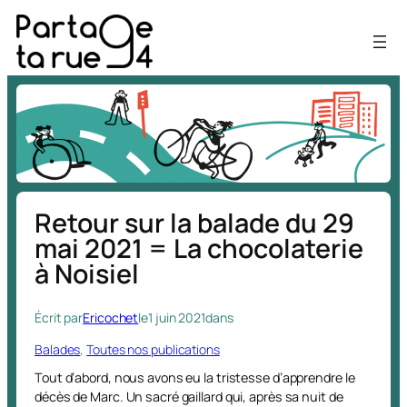
Aller
au
contenu
Retour sur la balade du 29
mai 2021 = La chocolaterie
à Noisiel
Écrit par
Ericochet
le
1 juin 2021
dans
Balades
, 
Toutes nos publications
Tout d’abord, nous avons eu la tristesse d’apprendre le
décès de Marc. Un sacré gaillard qui, après sa nuit de