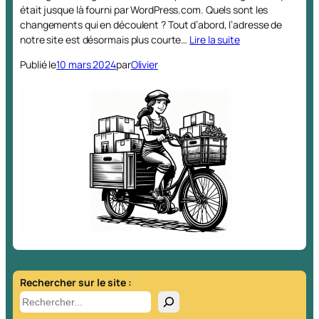
était jusque là fourni par WordPress.com. Quels sont les
changements qui en découlent ? Tout d’abord, l’adresse de
notre site est désormais plus courte…
Lire la suite
Publié le
10 mars 2024
par
Olivier
Rechercher sur le site :
R
e