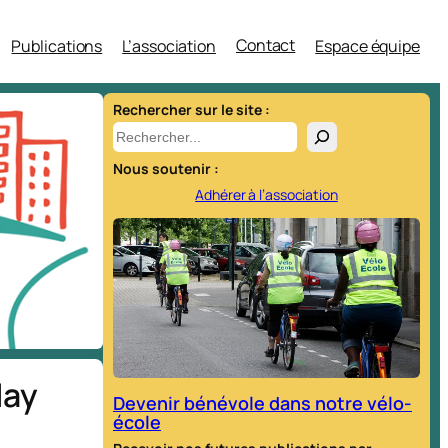
Contact
Publications
L’association
Espace équipe
Rechercher sur le site :
R
e
Nous soutenir :
c
Adhérer à l’association
h
e
r
c
h
e
r
lay
Devenir bénévole dans notre vélo-
école