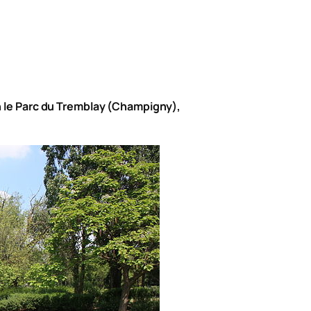
 le P
arc du Tremblay (Champigny)
,