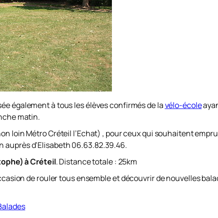
sée également à tous les élèves confirmés de la
vélo-école
ayan
anche matin.
on loin Métro Créteil l’Echat) , pour ceux qui souhaitent empr
 auprès d’Elisabeth 06.63.82.39.46.
tophe) à Créteil
. Distance totale : 25km
’occasion de rouler tous ensemble et découvrir de nouvelles bal
Balades