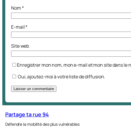
Nom
*
E-mail
*
Site web
Enregistrer mon nom, mon e-mail et mon site dans le
Oui, ajoutez-moi à votre liste de diffusion.
A
l
t
Partage ta rue 94
e
Défendre la mobilité des plus vulnérables
r