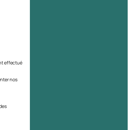
t effectué
unter nos
ades