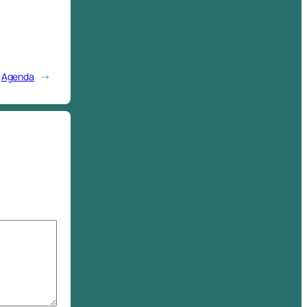
Agenda
→