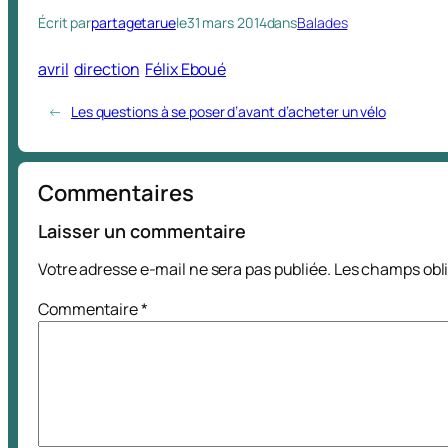
Écrit par
partagetarue
le
31 mars 2014
dans
Balades
avril
direction
Félix Eboué
←
Les questions à se poser d’avant d’acheter un vélo
Commentaires
Laisser un commentaire
Votre adresse e-mail ne sera pas publiée.
Les champs obli
Commentaire
*