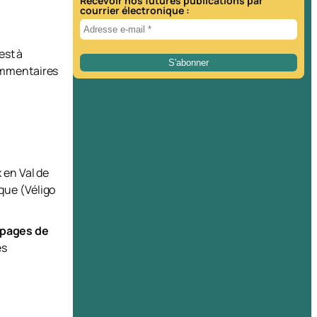
Recevoir nos futures publications par
courrier électronique :
est à
commentaires
 en Val de
ique (Véligo
 pages de
es