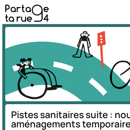
Aller
au
contenu
Pistes sanitaires suite : 
aménagements temporaires,