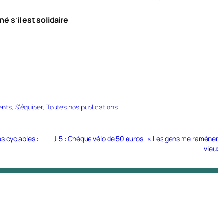
 s’il est solidaire
ents
, 
S’équiper
, 
Toutes nos publications
s cyclables :
J-5 : Chèque vélo de 50 euros : « Les gens me ramènen
vieu