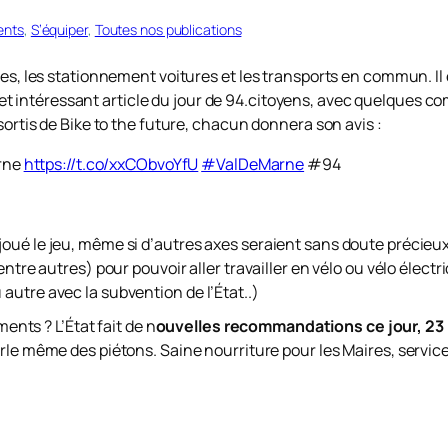
ents
, 
S’équiper
, 
Toutes nos publications
res, les stationnement voitures et les transports en commun. Il 
t intéressant article du jour de 94.citoyens, avec quelques 
sortis de Bike to the future, chacun donnera son avis :
arne
https://t.co/xxCObvoYfU
#ValDeMarne
#94
oué le jeu, même si d’autres axes seraient sans doute précieux
entre autres) pour pouvoir aller travailler en vélo ou vélo électr
autre avec la subvention de l’État..)
ts ? L’État fait de n
ouvelles recommandations ce jour, 23
parle même des piétons. Saine nourriture pour les Maires, servic