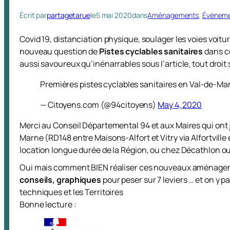
Écrit par
partagetarue
le
5 mai 2020
dans
Aménagements
, 
Événem
Covid 19, distanciation physique, soulager les voies voitu
nouveau question de
Pistes cyclables sanitaires
dans ce
aussi savoureux qu’inénarrables sous l’article, tout droit 
Premières pistes cyclables sanitaires en Val-de-M
— Citoyens.com (@94citoyens)
May 4, 2020
Merci au Conseil Départemental 94 et aux Maires qui ont j
Marne (RD148 entre Maisons-Alfort et Vitry via Alfortville 
location longue durée de la Région, ou chez Décathlon ou 
Oui mais comment BIEN réaliser ces nouveaux aménagemen
conseils, graphiques
pour peser sur 7 leviers … et on y 
techniques et les Territoires
Bonne lecture :