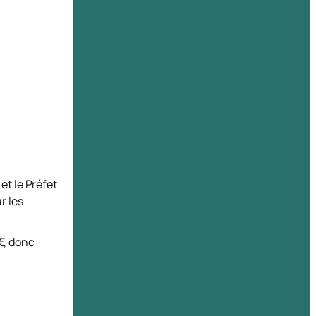
 et le Préfet
r les
0€, donc