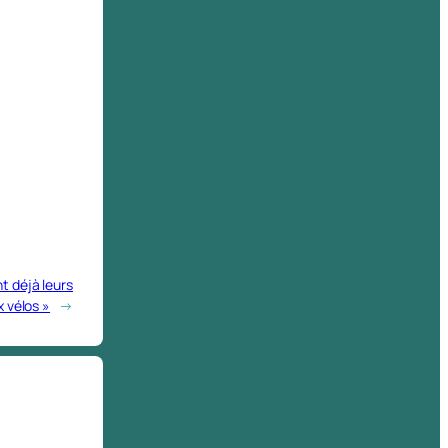
t déjà leurs
x vélos »
→