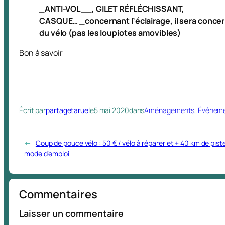
_ANTI-VOL__, GILET RÉFLÉCHISSANT,
CASQUE… _concernant l’éclairage, il sera concerné
du vélo (pas les loupiotes amovibles)
Bon à savoir
Écrit par
partagetarue
le
5 mai 2020
dans
Aménagements
, 
Événem
←
Coup de pouce vélo : 50 € / vélo à réparer et + 40 km de piste
mode d’emploi
Commentaires
Laisser un commentaire