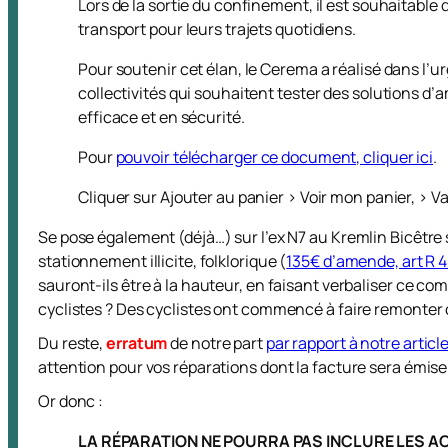
Lors de la sortie du confinement, il est souhaitab
transport pour leurs trajets quotidiens.
Pour soutenir cet élan, le Cerema a réalisé dans 
collectivités qui souhaitent tester des solutions 
efficace et en sécurité.
Pour
pouvoir télécharger ce document, cliquer ici
.
Cliquer sur Ajouter au panier > Voir mon panier, > Va
Se pose également (déjà…) sur l’ex N7 au Kremlin Bicêtr
stationnement illicite, folklorique (
135€ d’amende, art R 4
sauront-ils être à la hauteur, en faisant verbaliser ce c
cyclistes ? Des cyclistes ont commencé à faire remonter c
Du reste,
erratum
de notre part
par rapport à notre article
attention pour vos réparations dont la facture sera émise 
Or donc :
LA RÉPARATION NE POURRA PAS INCLURE LES A