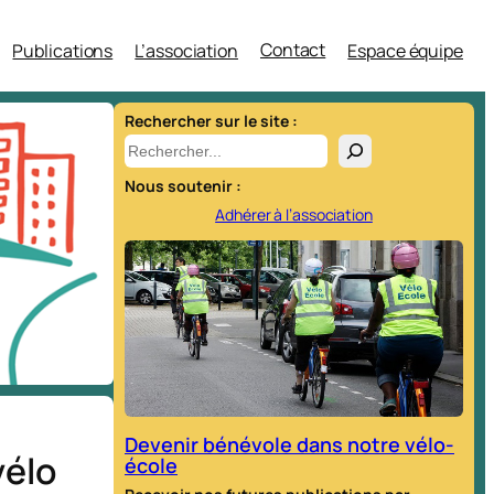
Contact
Publications
L’association
Espace équipe
Rechercher sur le site :
R
e
Nous soutenir :
c
Adhérer à l’association
h
e
r
c
h
e
r
s
Devenir bénévole dans notre vélo-
vélo
école