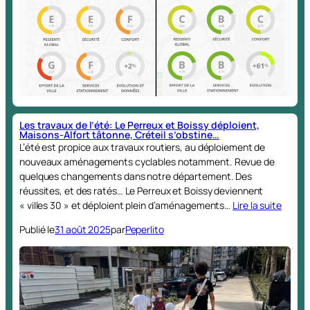
Les travaux de l’été: Le Perreux et Boissy déploient,
Maisons-Alfort tâtonne, Créteil s’obstine…
L’été est propice aux travaux routiers, au déploiement de
nouveaux aménagements cyclables notamment. Revue de
quelques changements dans notre département. Des
réussites, et des ratés… Le Perreux et Boissy deviennent
« villes 30 » et déploient plein d’aménagements…
Lire la suite
Publié le
31 août 2025
par
Peperlito