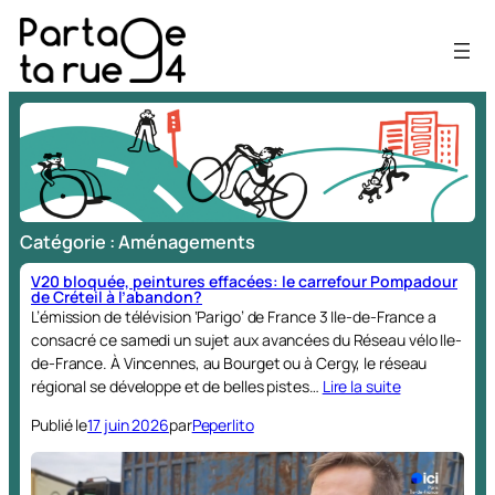
Aller
au
contenu
Catégorie :
Aménagements
V20 bloquée, peintures effacées: le carrefour Pompadour
de Créteil à l’abandon?
L’émission de télévision ‘Parigo’ de France 3 Ile-de-France a
consacré ce samedi un sujet aux avancées du Réseau vélo Ile-
de-France. À Vincennes, au Bourget ou à Cergy, le réseau
régional se développe et de belles pistes…
Lire la suite
Publié le
17 juin 2026
par
Peperlito