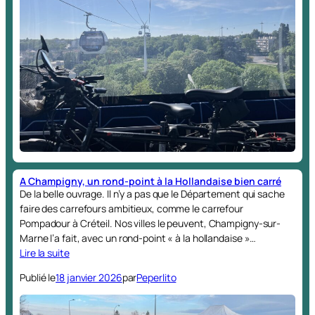
A Champigny, un rond-point à la Hollandaise bien carré
De la belle ouvrage. Il n’y a pas que le Département qui sache
faire des carrefours ambitieux, comme le carrefour
Pompadour à Créteil. Nos villes le peuvent, Champigny-sur-
Marne l’a fait, avec un rond-point « à la hollandaise »…
Lire la suite
Publié le
18 janvier 2026
par
Peperlito