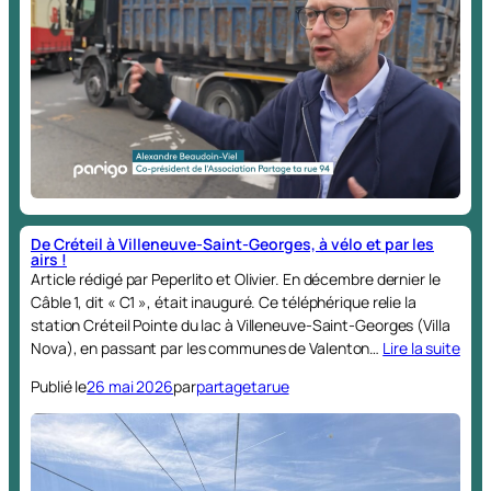
De Créteil à Villeneuve-Saint-Georges, à vélo et par les
airs !
Article rédigé par Peperlito et Olivier. En décembre dernier le
Câble 1, dit « C1 », était inauguré. Ce téléphérique relie la
station Créteil Pointe du lac à Villeneuve-Saint-Georges (Villa
Nova), en passant par les communes de Valenton…
Lire la suite
Publié le
26 mai 2026
par
partagetarue