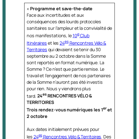
«
Programme et save-the-date
Face aux incertitudes et aux
conséquences des lourds protocoles
sanitaires sur l’ampleur et la convivialité de
e
nos manifestations, le
10
Club
es
Itinéraires
et les
24
Rencontres Vélo &
Territoires
qui devaient se tenir du 30
septembre au 2 octobre dans la Somme
sont reportés en format numérique. La
Somme ? Ce n’est que partie remise. Le
travail et l’engagement de nos partenaires
de la Somme n’auront pas été investis
pour rien. Nous y viendrons plus
es
tard.
24
RENCONTRES VÉLO &
TERRITOIRES
er
Trois rendez-vous numériques les 1
et
2 octobre
Aux dates initialement prévues pour
es
les
24
Rencontres Vélo & Territoires
. Des