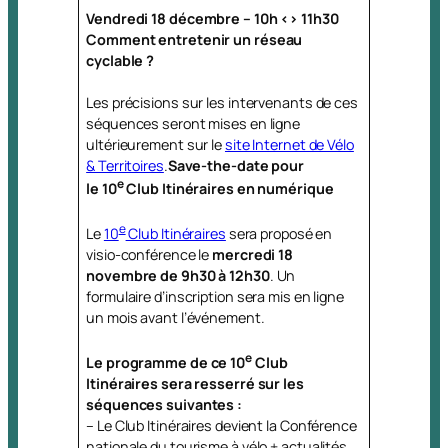
Vendredi 18 décembre – 10h <> 11h30
Comment entretenir un réseau
cyclable ?
Les précisions sur les intervenants de ces
séquences seront mises en ligne
ultérieurement sur le
site Internet de Vélo
& Territoires
.
Save-the-date pour
e
le 10
Club Itinéraires en numérique
e
Le
10
Club Itinéraires
sera proposé en
visio-conférence le
mercredi 18
novembre de 9h30 à 12h30
. Un
formulaire d’inscription sera mis en ligne
un mois avant l’événement.
e
Le programme de ce 10
Club
Itinéraires sera resserré sur les
séquences suivantes :
– Le Club Itinéraires devient la Conférence
nationale du tourisme à vélo + actualités