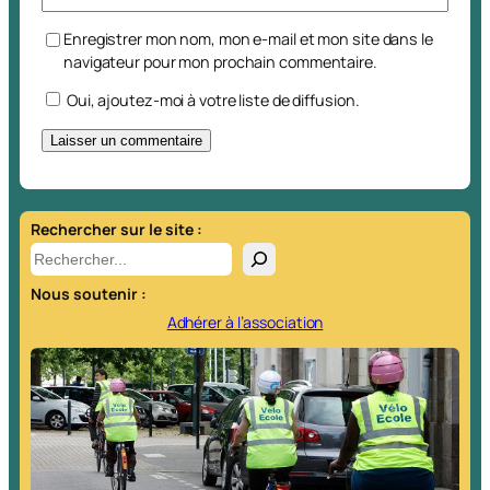
Enregistrer mon nom, mon e-mail et mon site dans le
navigateur pour mon prochain commentaire.
Oui, ajoutez-moi à votre liste de diffusion.
A
l
t
Rechercher sur le site :
e
R
r
e
Nous soutenir :
n
c
a
h
Adhérer à l’association
t
e
i
r
v
c
e
h
:
e
r