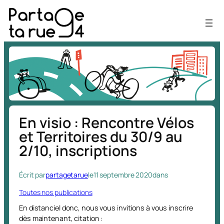
Aller
au
contenu
En visio : Rencontre Vélos
et Territoires du 30/9 au
2/10, inscriptions
Écrit par
partagetarue
le
11 septembre 2020
dans
Toutes nos publications
En distanciel donc, nous vous invitions à vous inscrire
dès maintenant, citation :