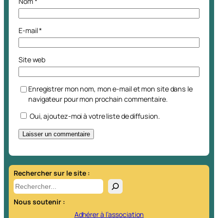
Nom
*
E-mail
*
Site web
Enregistrer mon nom, mon e-mail et mon site dans le
navigateur pour mon prochain commentaire.
Oui, ajoutez-moi à votre liste de diffusion.
A
l
t
Rechercher sur le site :
e
R
r
e
Nous soutenir :
n
c
a
h
Adhérer à l’association