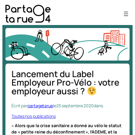
Aller
au
contenu
Lancement du Label
Employeur Pro-Vélo : votre
employeur aussi ?
Écrit par
partagetarue
le
25 septembre 2020
dans
Toutes nos publications
«
Alors que la crise sanitaire a donné au vélo le statut
de « petite reine du déconfinement », l’ADEME, et la