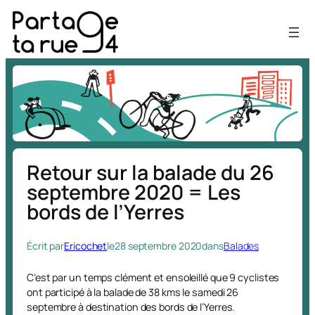
Aller
au
contenu
Retour sur la balade du 26
septembre 2020 = Les
bords de l’Yerres
Écrit par
Ericochet
le
28 septembre 2020
dans
Balades
C’est par un temps clément et ensoleillé que 9 cyclistes
ont participé à la balade de 38 kms le samedi 26
septembre à destination des bords de l’Yerres.