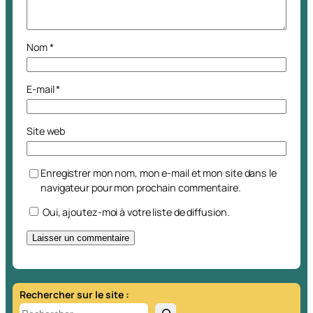
Nom
*
E-mail
*
Site web
Enregistrer mon nom, mon e-mail et mon site dans le
navigateur pour mon prochain commentaire.
Oui, ajoutez-moi à votre liste de diffusion.
A
l
t
Rechercher sur le site :
e
R