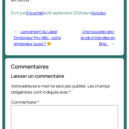
Écrit par
Ericochet
le
28 septembre 2020
dans
Balades
←
Lancement du Label
Une nouvelle vélo-
Employeur Pro-Vélo : votre
école à Marolles en
employeur aussi ?
Brie…
→
Commentaires
Laisser un commentaire
Votre adresse e-mail ne sera pas publiée.
Les champs
obligatoires sont indiqués avec
*
Commentaire
*