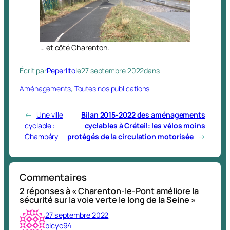
… et côté Charenton.
Écrit par
Peperlito
le
27 septembre 2022
dans
Aménagements
, 
Toutes nos publications
←
Une ville
Bilan 2015-2022 des aménagements
cyclable :
cyclables à Créteil: les vélos moins
Chambéry
protégés de la circulation motorisée
→
Commentaires
2 réponses à « Charenton-le-Pont améliore la
sécurité sur la voie verte le long de la Seine »
27 septembre 2022
bicyc94