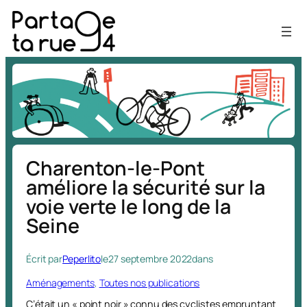
Aller
au
contenu
Charenton-le-Pont
améliore la sécurité sur la
voie verte le long de la
Seine
Écrit par
Peperlito
le
27 septembre 2022
dans
Aménagements
, 
Toutes nos publications
C’était un « point noir » connu des cyclistes empruntant