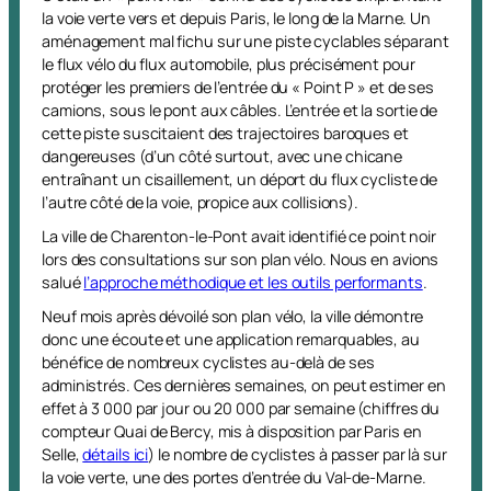
la voie verte vers et depuis Paris, le long de la Marne. Un
aménagement mal fichu sur une piste cyclables séparant
le flux vélo du flux automobile, plus précisément pour
protéger les premiers de l’entrée du « Point P » et de ses
camions, sous le pont aux câbles. L’entrée et la sortie de
cette piste suscitaient des trajectoires baroques et
dangereuses (d’un côté surtout, avec une chicane
entraînant un cisaillement, un déport du flux cycliste de
l’autre côté de la voie, propice aux collisions).
La ville de Charenton-le-Pont avait identifié ce point noir
lors des consultations sur son plan vélo. Nous en avions
salué
l’approche méthodique et les outils performants
.
Neuf mois après dévoilé son plan vélo, la ville démontre
donc une écoute et une application remarquables, au
bénéfice de nombreux cyclistes au-delà de ses
administrés. Ces dernières semaines, on peut estimer en
effet à 3 000 par jour ou 20 000 par semaine (chiffres du
compteur Quai de Bercy, mis à disposition par Paris en
Selle,
détails ici
) le nombre de cyclistes à passer par là sur
la voie verte, une des portes d’entrée du Val-de-Marne.