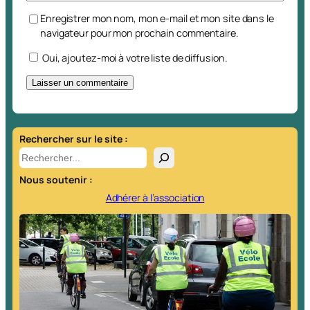
Enregistrer mon nom, mon e-mail et mon site dans le
navigateur pour mon prochain commentaire.
Oui, ajoutez-moi à votre liste de diffusion.
A
l
t
Rechercher sur le site :
e
R
r
e
Nous soutenir :
n
c
a
h
Adhérer à l’association
t
e
i
r
v
c
e
h
:
e
r