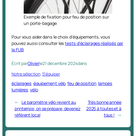
Exemple de fixation pour feu de position sur
un porte-bagage
Pour vous aider dans le choix d’équipements, vous
pouvez aussi consulter les
tests d’éclairages réalisés par
la FUB
.
Écrit par
Olivier
le
21 décembre 2024
dans
Notre sélection
, 
S’équiper
éclairages
équipement vélo
feu de position
lampes
lumières
vélo
←
Le baromètre vélo revient au
Très bonne année
printemps; on se prépare, devenez
2025 à toutes et à
référent local
tous !
→