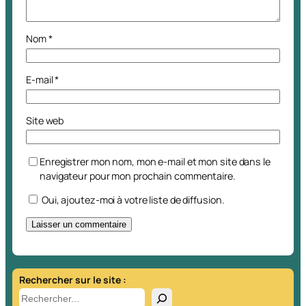
Nom
*
E-mail
*
Site web
Enregistrer mon nom, mon e-mail et mon site dans le
navigateur pour mon prochain commentaire.
Oui, ajoutez-moi à votre liste de diffusion.
A
l
t
Rechercher sur le site :
e
R