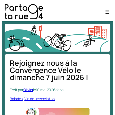
Aller
au
contenu
Rejoignez nous à la
Convergence Vélo le
dimanche 7 juin 2026 !
Écrit par
Olivier
le
10 mai 2026
dans
Balades
, 
Vie de l’association