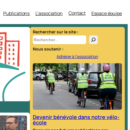
Contact
Publications
L’association
Espace équipe
Rechercher sur le site :
R
e
Nous soutenir :
c
Adhérer à l’association
h
e
r
c
h
e
r
Devenir bénévole dans notre vélo-
école