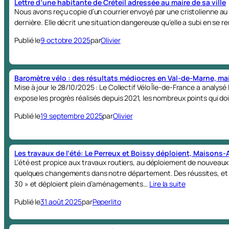
Lettre d’une habitante de Créteil adressée au maire de sa ville
Nous avons reçu copie d’un courrier envoyé par une cristolienne au 
dernière. Elle décrit une situation dangereuse qu’elle a subi en se 
Publié le
9 octobre 2025
par
Olivier
Baromètre vélo : des résultats médiocres en Val-de-Marne, ma
Mise à jour le 28/10/2025 : ‪Le Collectif Vélo Île-de-France a analys
expose les progrès réalisés depuis 2021, les nombreux points qui d
Publié le
19 septembre 2025
par
Olivier
Les travaux de l’été: Le Perreux et Boissy déploient, Maisons-A
L’été est propice aux travaux routiers, au déploiement de nouv
quelques changements dans notre département. Des réussites, et de
30 » et déploient plein d’aménagements…
Lire la suite
Publié le
31 août 2025
par
Peperlito