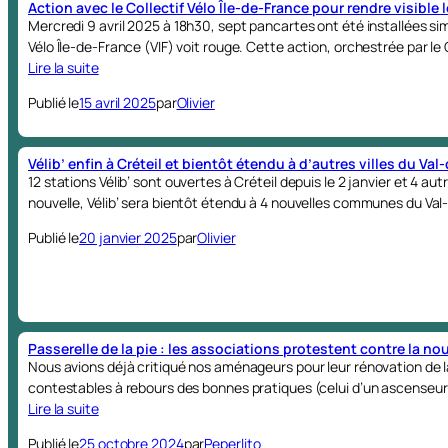
Action avec le Collectif Vélo Île-de-France pour rendre visible 
Mercredi 9 avril 2025 à 18h30, sept pancartes ont été installées s
Vélo Île-de-France (VIF) voit rouge. Cette action, orchestrée par le 
Lire la suite
Publié le
15 avril 2025
par
Olivier
Vélib’ enfin à Créteil et bientôt étendu à d’autres villes du Va
12 stations Vélib’ sont ouvertes à Créteil depuis le 2 janvier et 4 
nouvelle, Vélib’ sera bientôt étendu à 4 nouvelles communes du Val
Publié le
20 janvier 2025
par
Olivier
Passerelle de la pie : les associations protestent contre la nou
Nous avions déjà critiqué nos aménageurs pour leur rénovation de la 
contestables à rebours des bonnes pratiques (celui d’un ascenseu
Lire la suite
Publié le
25 octobre 2024
par
Peperlito