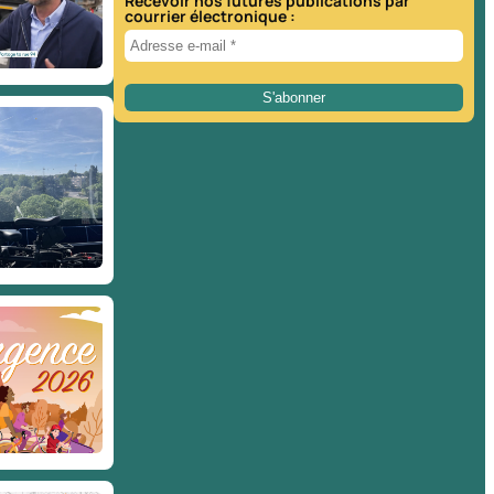
Recevoir nos futures publications par
courrier électronique :