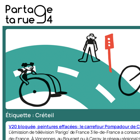
Aller
au
contenu
Étiquette :
Créteil
V20 bloquée, peintures effacées: le carrefour Pompadour de C
L’émission de télévision ‘Parigo’ de France 3 Ile-de-France a consa
de-France. À Vincennes, au Bourget ou à Cergy, le réseau régional 