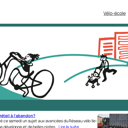
Vélo-école
réteil à l’abandon?
cré ce samedi un sujet aux avancées du Réseau vélo Ile-
se développe et de belles pistes…
Lire la suite