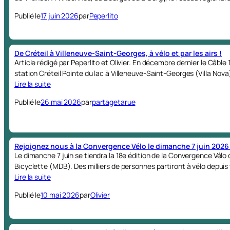
Publié le
17 juin 2026
par
Peperlito
De Créteil à Villeneuve-Saint-Georges, à vélo et par les airs !
Article rédigé par Peperlito et Olivier. En décembre dernier le Câble 1,
station Créteil Pointe du lac à Villeneuve-Saint-Georges (Villa No
Lire la suite
Publié le
26 mai 2026
par
partagetarue
Rejoignez nous à la Convergence Vélo le dimanche 7 juin 2026 
Le dimanche 7 juin se tiendra la 18e édition de la Convergence Vélo
Bicyclette (MDB). Des milliers de personnes partiront à vélo depuis 
Lire la suite
Publié le
10 mai 2026
par
Olivier