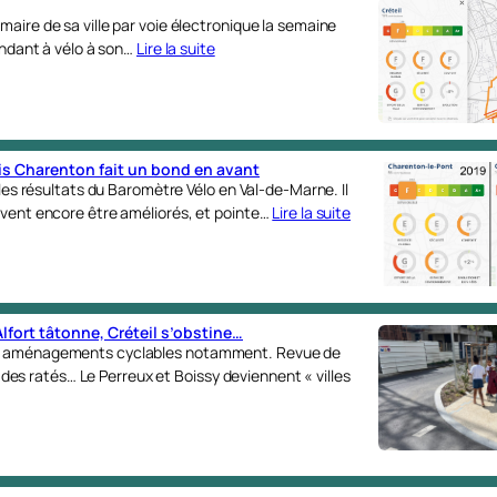
maire de sa ville par voie électronique la semaine
rendant à vélo à son…
Lire la suite
is Charenton fait un bond en avant
é les résultats du Baromètre Vélo en Val-de-Marne. Il
oivent encore être améliorés, et pointe…
Lire la suite
lfort tâtonne, Créteil s’obstine…
eaux aménagements cyclables notamment. Revue de
s ratés… Le Perreux et Boissy deviennent « villes