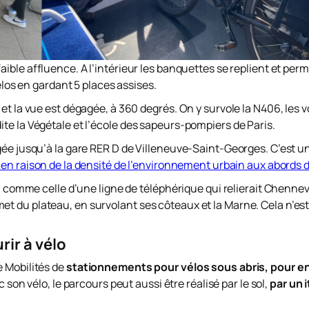
faible affluence. A l’intérieur les banquettes se replient et per
los en gardant 5 places assises.
et la vue est dégagée, à 360 degrés. On y survole la N406, les v
te la Végétale et l’école des sapeurs-pompiers de Paris.
gée jusqu’à la gare RER D de Villeneuve-Saint-Georges. C’est u
en raison de la densité de l’environnement urbain aux abords d
s, comme celle d’une ligne de téléphérique qui relierait Chenne
et du plateau, en survolant ses côteaux et la Marne. Cela n’e
rir à vélo
e Mobilités de
stationnements pour vélos sous abris, pour e
c son vélo, le parcours peut aussi être réalisé par le sol,
par un i