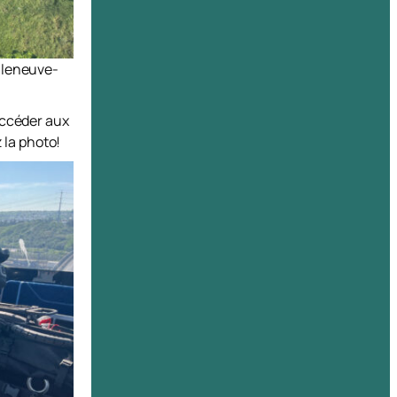
illeneuve-
’accéder aux
 la photo!