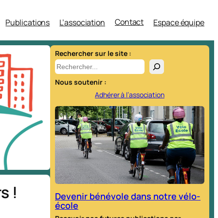
Contact
Publications
L’association
Espace équipe
Rechercher sur le site :
R
e
Nous soutenir :
c
Adhérer à l’association
h
e
r
c
h
e
r
s !
Devenir bénévole dans notre vélo-
école