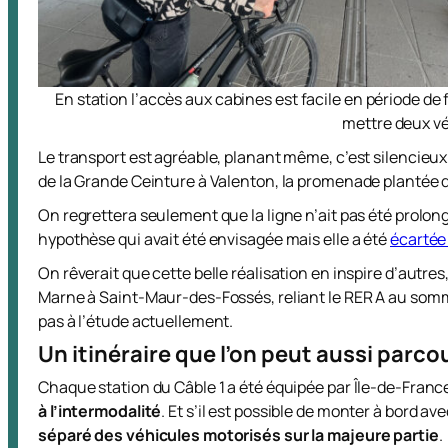
En station l’accès aux cabines est facile en période de 
mettre deux vé
Le transport est agréable, planant même, c’est silencieux 
de la Grande Ceinture à Valenton, la promenade plantée di
On regrettera seulement que la ligne n’ait pas été prolon
hypothèse qui avait été envisagée mais elle a été
écartée 
On rêverait que cette belle réalisation en inspire d’autre
Marne à Saint-Maur-des-Fossés, reliant le RER A au somm
pas à l’étude actuellement.
Un itinéraire que l’on peut aussi parcou
Chaque station du Câble 1 a été équipée par Île-de-Franc
à l’intermodalité
. Et s’il est possible de monter à bord ave
séparé des véhicules motorisés sur la majeure partie
.