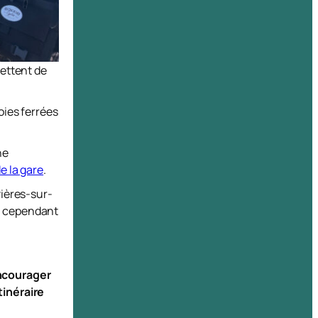
mettent de
oies ferrées
ne
e la gare
.
vières-sur-
st cependant
ncourager
tinéraire