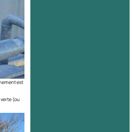
onnement est
 verte (ou