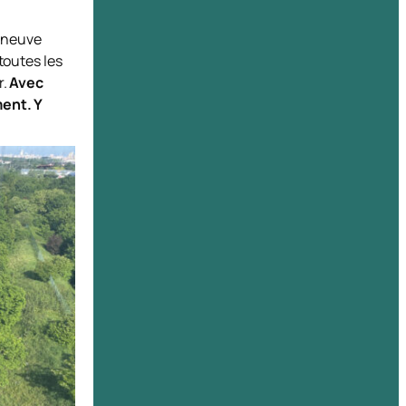
leneuve
toutes les
r.
Avec
ent. Y