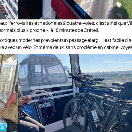
aux ferroviaires et nationales à quatre-voies, c’est ainsi que V
rmais plus « proche », à 18 minutes de Créteil.
portiques modernes prévoient un passage élargi, il est facile d
re avec un vélo. Et même deux, sans problème en cabine, voyez