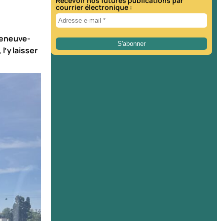
Recevoir nos futures publications par
courrier électronique :
lleneuve-
l’y laisser