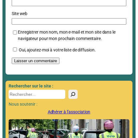
Site web
Enregistrer mon nom, mon e-mail et mon site dans le
navigateur pour mon prochain commentaire.
Oui, ajoutez-moi à votre liste de diffusion.
A
l
t
Rechercher sur le site :
e
R
r
e
n
Nous soutenir :
c
a
h
Adhérer à l’association
t
e
i
r
v
c
e
h