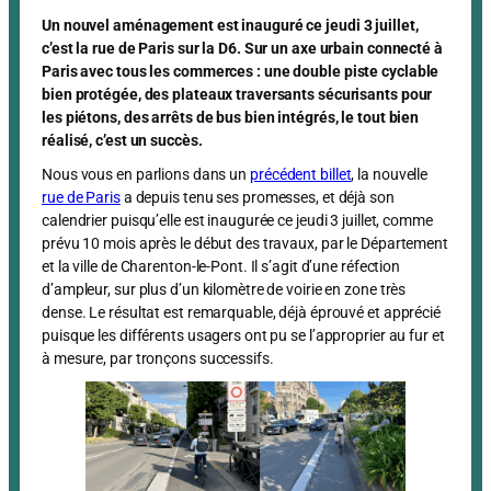
Un nouvel aménagement est inauguré ce jeudi 3 juillet,
c’est la rue de Paris sur la D6. Sur un axe urbain connecté à
Paris avec tous les commerces
: une double piste cyclable
bien protégée, des plateaux traversants sécurisants pour
les piétons, des arrêts de bus bien intégrés, le tout bien
réalisé, c’est un succès.
Nous vous en parlions dans un
précédent billet
, la nouvelle
rue de Paris
a depuis tenu ses promesses, et déjà son
calendrier puisqu’elle est inaugurée ce jeudi 3 juillet, comme
prévu 10 mois après le début des travaux, par le Département
et la ville de Charenton-le-Pont. Il s’agit d’une réfection
d’ampleur, sur plus d’un kilomètre de voirie en zone très
dense. Le résultat est remarquable, déjà éprouvé et apprécié
puisque les différents usagers ont pu se l’approprier au fur et
à mesure, par tronçons successifs.