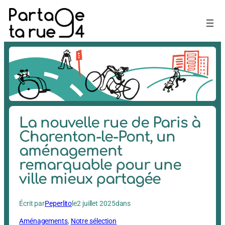
Aller
au
contenu
La nouvelle rue de Paris à
Charenton-le-Pont, un
aménagement
remarquable pour une
ville mieux partagée
Écrit par
Peperlito
le
2 juillet 2025
dans
Aménagements
, 
Notre sélection