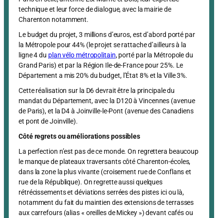
technique et leur force de dialogue, avec la mairie de
Charenton notamment.
Le budget du projet, 3 millions d’euros, est d’abord porté par
la Métropole pour 44% (le projet se rattache d’ailleurs à la
ligne 4 du
plan vélo métropolitain
, porté par la Métropole du
Grand Paris) et par la Région Ile-de-France pour 25%. Le
Département a mis 20% du budget, l’État 8% et la Ville 3%.
Cette réalisation sur la D6 devrait être la principale du
mandat du Département, avec la D120 à Vincennes (avenue
de Paris), et la D4 à Joinville-le-Pont (avenue des Canadiens
et pont de Joinville).
Côté regrets ou améliorations possibles
La perfection n’est pas de ce monde. On regrettera beaucoup
le manque de plateaux traversants côté Charenton-écoles,
dans la zone la plus vivante (croisement rue de Conflans et
rue de la République). On regrette aussi quelques
rétrécissements et déviations serrées des pistes ici ou là,
notamment du fait du maintien des extensions de terrasses
aux carrefours (alias « oreilles de Mickey ») devant cafés ou