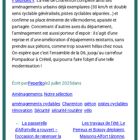
« débridés »
. La ville de Charenton complète ainsi ses
aménagements urbains déjà exemplaires (30 km/h et double
sens cyclable généralisés, pistes cyclables séparées…) et
confirme sa place éminente de ville moderne, apaisée et
partagée. Concernant d’autres axes du département,
l’aménagement est aussi porteur d’espoir : il s’agit d’une
reprise et d’une amélioration d’équipements existants, sans
prendre aux piétons, comme trop souvent hélas chez nous.
On espère que c’est l’ensemble de la D6, jusqu’au carrefour
Pompadour à Créteil, qui pourra faire l’objet d’une telle
modernisation !
Écrit par
Peperlito
le
2 juillet 2025
dans
Aménagements
, 
Notre sélection
aménagements cyclables
Charenton
piéton
pistes cyclables
rénovation
Sécurité
sécurité routière
vélo
←
La passerelle
Les travaux de l’été: Le
d’Alfortville a rouvert –
Perreux et Boissy déploient,
l’occasion de repenser la
Maisons-Alfort tâtonne,