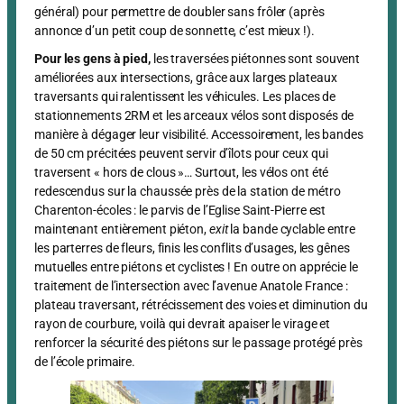
général) pour permettre de doubler sans frôler (après
annonce d’un petit coup de sonnette, c’est mieux !).
Pour les gens à pied,
les traversées piétonnes sont souvent
améliorées aux intersections, grâce aux larges plateaux
traversants qui ralentissent les véhicules. Les places de
stationnements 2RM et les arceaux vélos sont disposés de
manière à dégager leur visibilité. Accessoirement, les bandes
de 50 cm précitées peuvent servir d’îlots pour ceux qui
traversent « hors de clous »… Surtout, les vélos ont été
redescendus sur la chaussée près de la station de métro
Charenton-écoles : le parvis de l’Eglise Saint-Pierre est
maintenant entièrement piéton,
exit
la bande cyclable entre
les parterres de fleurs, finis les conflits d’usages, les gênes
mutuelles entre piétons et cyclistes ! En outre on apprécie le
traitement de l’intersection avec l’avenue Anatole France :
plateau traversant, rétrécissement des voies et diminution du
rayon de courbure, voilà qui devrait apaiser le virage et
renforcer la sécurité des piétons sur le passage protégé près
de l’école primaire.