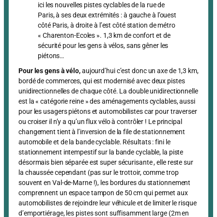
ici les nouvelles pistes cyclables de la rue de
Paris, à ses deux extrémités : à gauche à l’ouest
côté Paris, à droite à l’est côté station de métro
« Charenton-Ecoles ». 1,3 km de confort et de
sécurité pour les gens à vélos, sans gêner les
piétons…
Pour les gens à vélo,
aujourd’hui c’est donc un axe de 1,3 km,
bordé de commerces, qui est modernisé avec deux pistes
unidirectionnelles de chaque côté. La double unidirectionnelle
est la « catégorie reine » des aménagements cyclables, aussi
pour les usagers piétons et automobilistes car pour traverser
ou croiser il n’y a qu’un flux vélo à contrôler ! Le principal
changement tient à l’inversion de la file de stationnement
automobile et de la bande cyclable. Résultats : fini le
stationnement intempestif sur la bande cyclable, la piste
désormais bien séparée est super sécurisante , elle reste sur
la chaussée cependant (pas sur le trottoir, comme trop
souvent en Val-de-Marne !), les bordures du stationnement
comprennent un espace tampon de 50 cm qui permet aux
automobilistes de rejoindre leur véhicule et de limiter le risque
d’emportiérage, les pistes sont suffisamment large (2m en